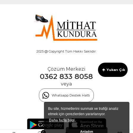
2025 @ Copyright Tüm Hakkı Saklıdır.
Çözüm Merkezi
Yukarı Çık
0362 833 8058
veya
Whatsapp Destek Hattı
Bu site, hizmetlerini sunmak ve trafiği analiz
etmek için çerezlerden yararlanıyor.
Daha fazla bilgi
Anladım
0