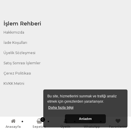
İşlem Rehberi
Hakkımızda
İade Koşulları
Üyelik Sözleşmesi
Satış Sonrası İşlemler
Çerez Politikası
KVKK Metni
Bu site, hizmetlerini sunmak ve trafiği analiz
etmek için çerezlerden yararlanıyor.
Daha fazla bilgi
Anladım
0
Anasayfa
Sepetim
Üyelik
WhatsApp
Favorilerim