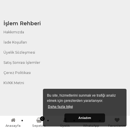
İşlem Rehberi
Hakkımızda
İade Koşulları
Üyelik Sözleşmesi
Satış Sonrası İşlemler
Çerez Politikası
KVKK Metni
Bu site, hizmetlerini sunmak ve trafiği analiz
etmek için çerezlerden yararlanıyor.
Daha fazla bilgi
Anladım
0
Anasayfa
Sepetim
Üyelik
WhatsApp
Favorilerim