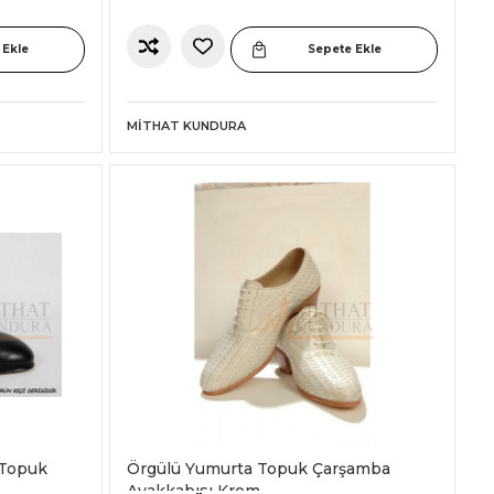
 Ekle
Sepete Ekle
MITHAT KUNDURA
 Topuk
Örgülü Yumurta Topuk Çarşamba
Ayakkabısı Krem