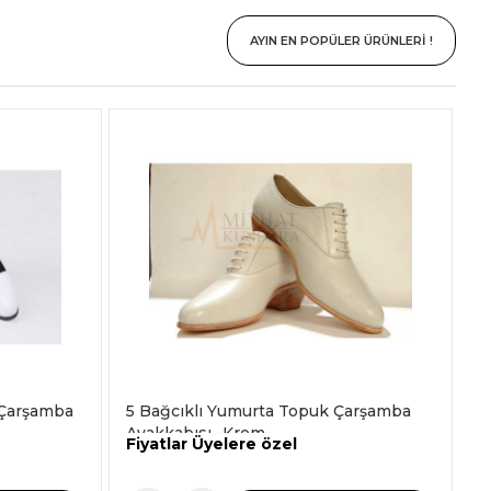
AYIN EN POPÜLER ÜRÜNLERİ !
z Çarşamba
5 Bağcıklı Yumurta Topuk Çarşamba
Ayakkabısı -Krem-
Fiyatlar Üyelere özel