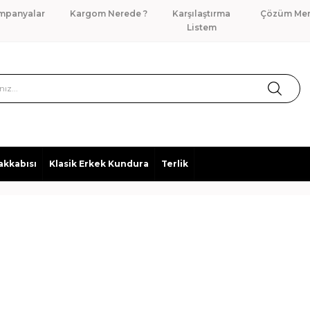
mpanyalar
Kargom Nerede ?
Karşılaştırma
Çözüm Mer
Listem
akkabısı
Klasik Erkek Kundura
Terlik