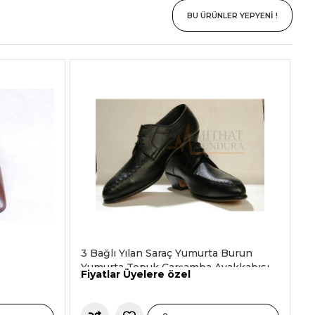
BU ÜRÜNLER YEPYENİ !
3 Bağlı Yılan Saraç Yumurta Burun
Yumurta Topuk Çarşamba Ayakkabısı
Fiyatlar Üyelere özel