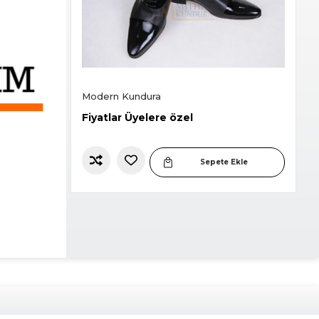
Modern Kundura
Zı
Fiyatlar Üyelere özel
Fi
e Ekle
Sepete Ekle
Slide 2 of 12.