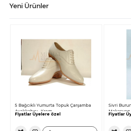
Yeni Ürünler
5 Bağcıklı Yumurta Topuk Çarşamba
Sivri Buru
Ayakkabısı -Krem-
Makasyon
Fiyatlar Üyelere özel
Fiyatlar Ü