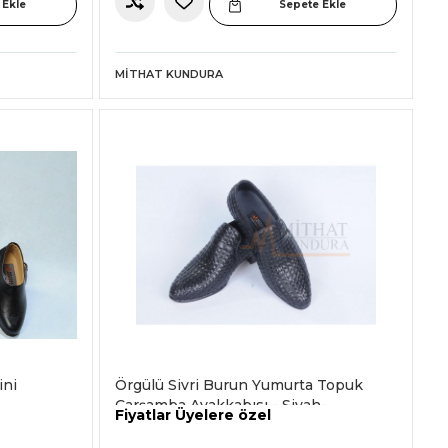
 Ekle
Sepete Ekle
MITHAT KUNDURA
ini
Örgülü Sivri Burun Yumurta Topuk
Çarşamba Ayakkabısı - Siyah-
Fiyatlar Üyelere özel