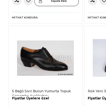
Sepete Ekle
MITHAT KUNDURA
MITHAT KU
5 Bağlı Sivri Burun Yumurta Topuk
Rok Yeni 3
Çarşamba Ayakkabısı
Fiyatlar Üyelere özel
Fiyatlar Ü