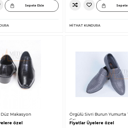
Sepete Ekle
Sepete
NDURA
MITHAT KUNDURA
k Düz Makasyon
Örgülü Sivri Burun Yumurta 
Gri-
yelere özel
Fiyatlar Üyelere özel