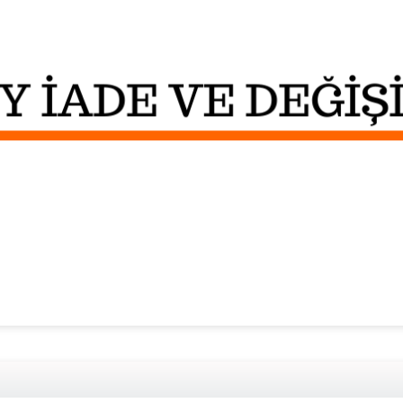
Sivri Maskaretli File - Beyaz -
Fiyatlar Üyelere özel
Sepet