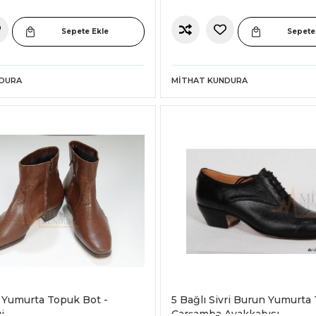
Sepete Ekle
Sepete
NDURA
MITHAT KUNDURA
 Yumurta Topuk Bot -
5 Bağlı Sivri Burun Yumurta
i-
Çarşamba Ayakkabısı