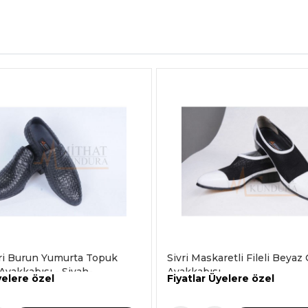
vri Burun Yumurta Topuk
Sivri Maskaretli Fileli Beya
yakkabısı - Siyah-
Ayakkabısı
yelere özel
Fiyatlar Üyelere özel