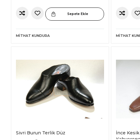
Sepete Ekle
MITHAT KUNDURA
MITHAT KU
Sivri Burun Terlik Düz
İnce Kesik
Kahvereng