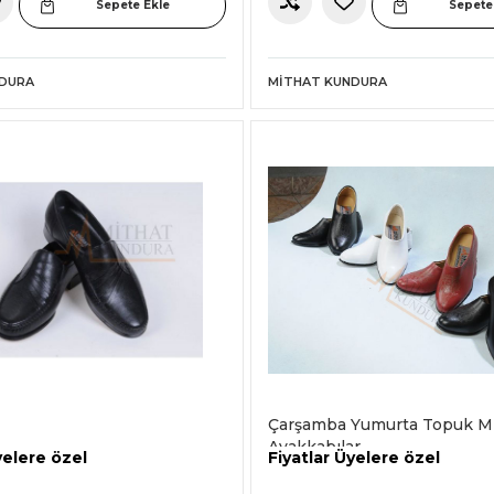
Sepete Ekle
Sepete
NDURA
MITHAT KUNDURA
Çarşamba Yumurta Topuk M
Ayakkabılar
yelere özel
Fiyatlar Üyelere özel