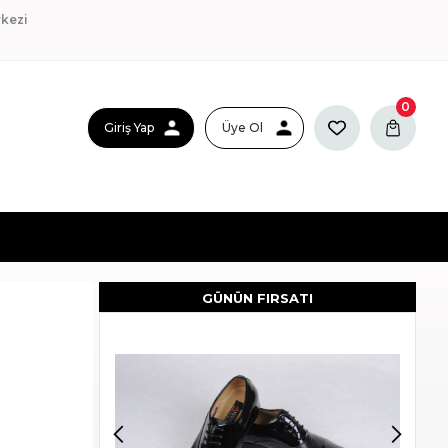
kezi
0
Giriş Yap
Üye Ol
GÜNÜN FIRSATI